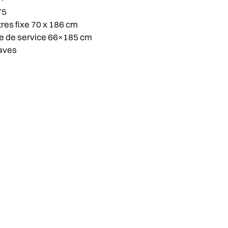
75
tres fixe 70 x 186 cm
te de service 66×185 cm
laves