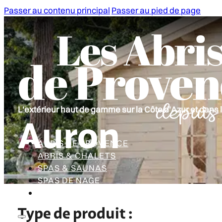
Passer au contenu principal
Passer au pied de page
L'extérieur haut de gamme sur la Côte d'Azur et dans 
Auron
ABRIS DE PROVENCE
ABRIS & CHALETS
SPAS & SAUNAS
SPAS DE NAGE
CONTACT
Type de produit :