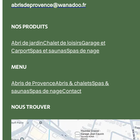
abrisdeprovence@wanadoo.fr
NOS PRODUITS
Abri de jardin
Chalet de loisirs
Garage et
Carport
Spas et saunas
Spas de nage
MENU
Abris de Provence
Abris & chalets
Spas &
saunas
Spas de nage
Contact
NOUS TROUVER