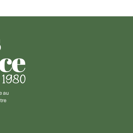
e au
tre