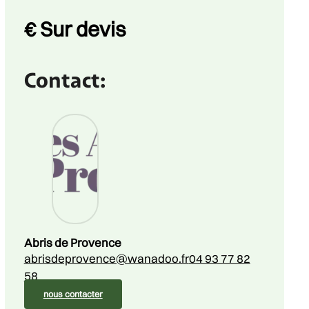
Price
€
Sur devis
Contact:
Abris de Provence
abrisdeprovence@wanadoo.fr
04 93 77 82
58
nous contacter