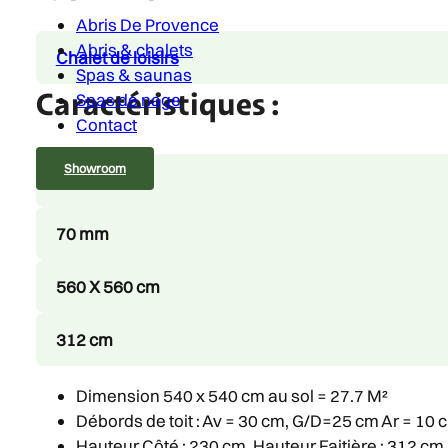
Abris De Provence
Abris & chalets
Chalet de loisirs
Spas & saunas
Caractéristiques :
Spas de nage
Contact
Showroom
27.7 m²
70 mm
560 X 560 cm
312 cm
Dimension 540 x 540 cm au sol = 27.7 M²
Débords de toit : Av = 30 cm, G/D=25 cm Ar = 10 
Hauteur Côté : 230 cm, Hauteur Faitière : 312 cm