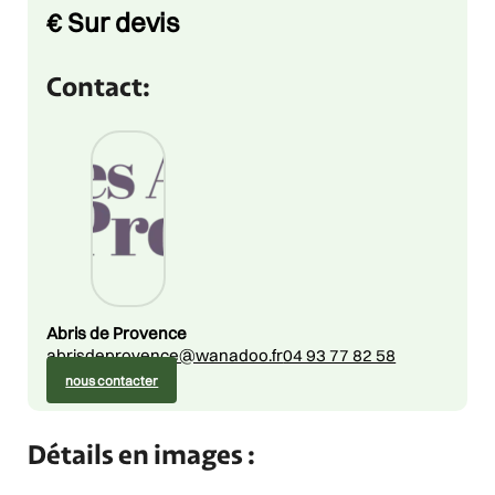
Price
€
Sur devis
Contact:
Abris de Provence
abrisdeprovence@wanadoo.fr
04 93 77 82 58
nous contacter
Détails en images :