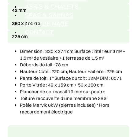
ABRIS & CHALETS
42 mm
SPAS & SAUNAS
SPAS DE NAGE
330 x 274 cm
CONTACT
225 cm
Dimension : 330 x 274 cm Surface : intérieur 3 m² +
1.5 m² de vestiaire +1 terrasse de 1.5 m²
Débords de toit : 78 cm
Hauteur Côté : 220 cm, Hauteur Faitière : 225 cm
Pente de toit : 1° Surface du toit : 12M² DIM : 0071
Porte Vitrée : 49 x 159 cm + 50 x 160 cm
Plancher de sol massif 19 mm sur poutre
Toiture recouverte d’une membrane SBS
Poële Marvik 6kW (pierres incluses) * Hors
raccordement électrique