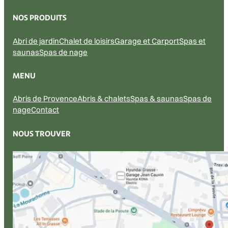
NOS PRODUITS
Abri de jardin
Chalet de loisirs
Garage et Carport
Spas et
saunas
Spas de nage
MENU
Abris de Provence
Abris & chalets
Spas & saunas
Spas de
nage
Contact
NOUS TROUVER