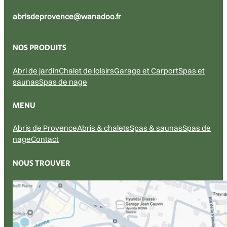
abrisdeprovence@wanadoo.fr
NOS PRODUITS
Abri de jardin
Chalet de loisirs
Garage et Carport
Spas et
saunas
Spas de nage
MENU
Abris de Provence
Abris & chalets
Spas & saunas
Spas de
nage
Contact
NOUS TROUVER