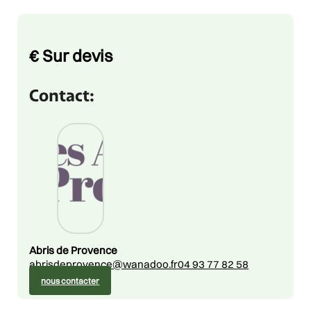
Price
€
Sur devis
Contact:
Abris de Provence
abrisdeprovence@wanadoo.fr
04 93 77 82 58
nous contacter