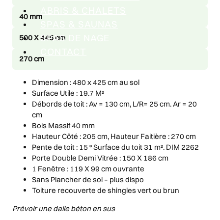
ABRIS & CHALETS
40 mm
SPAS & SAUNAS
SPAS DE NAGE
500 X 445 cm
CONTACT
270 cm
Dimension : 480 x 425 cm au sol
Surface Utile : 19.7 M²
Débords de toit : Av = 130 cm, L/R= 25 cm. Ar = 20
cm
Bois Massif 40 mm
Hauteur Côté : 205 cm, Hauteur Faitière : 270 cm
Pente de toit : 15 ° Surface du toit 31 m². DIM 2262
Porte Double Demi Vitrée : 150 X 186 cm
1 Fenêtre : 119 X 99 cm ouvrante
Sans Plancher de sol – plus dispo
Toiture recouverte de shingles vert ou brun
Prévoir une dalle béton en sus