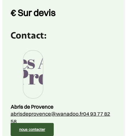
Price
€
Sur devis
Contact:
Abris de Provence
abrisdeprovence@wanadoo.fr
04 93 77 82
58
nous contacter