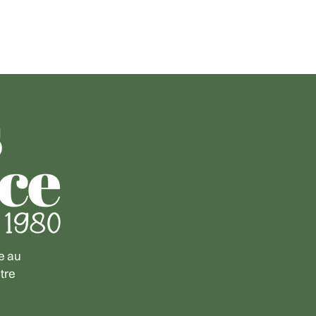
e au
tre