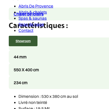
Abris De Provence
Abris & chalets
Chalet de loisirs
Spas & saunas
Caractéristiques :
Spas de nage
Contact
Showroom
19.5 m²
44 mm
550 X 400 cm
234 cm
Dimension : 530 x 380 cm au sol
Livré non teinté
Surface : 19.5 M²