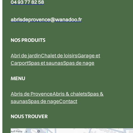
04 93 77 82 58
abrisdeprovence@wanadoo.fr
NOS PRODUITS
Abri de jardin
Chalet de loisirs
Garage et
Carport
Spas et saunas
Spas de nage
MENU
Abris de Provence
Abris & chalets
Spas &
saunas
Spas de nage
Contact
NOUS TROUVER