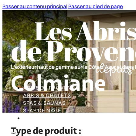
Passer au contenu principal
Passer au pied de page
L'extérieur haut de gamme sur la Côte d'Azur et dans 
Colmiane
ABRIS DE PROVENCE
ABRIS & CHALETS
SPAS & SAUNAS
SPAS DE NAGE
CONTACT
Type de produit :