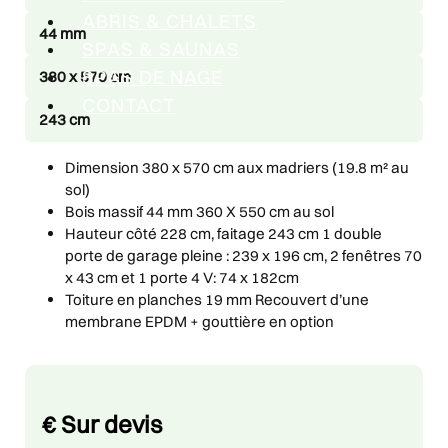
ABRIS & CHALETS
44 mm
SPAS & SAUNAS
SPAS DE NAGE
380 x 570 cm
CONTACT
243 cm
Dimension 380 x 570 cm aux madriers (19.8 m² au
sol)
Bois massif 44 mm 360 X 550 cm au sol
Hauteur côté 228 cm, faitage 243 cm 1 double
porte de garage pleine : 239 x 196 cm, 2 fenêtres 70
x 43 cm et 1 porte 4 V: 74 x 182cm
Toiture en planches 19 mm Recouvert d’une
membrane EPDM + gouttière en option
Price
€
Sur devis