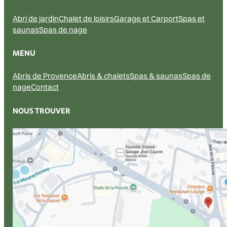
Abri de jardin
Chalet de loisirs
Garage et Carport
Spas et
saunas
Spas de nage
MENU
Abris de Provence
Abris & chalets
Spas & saunas
Spas de
nage
Contact
NOUS TROUVER