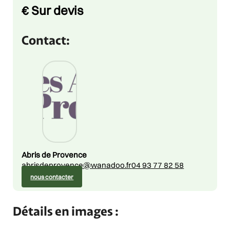
Price
€
Sur devis
Contact:
Abris de Provence
abrisdeprovence@wanadoo.fr
04 93 77 82 58
nous contacter
Détails en images :