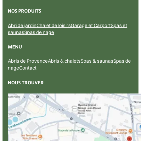
NOS PRODUITS
Abri de jardin
Chalet de loisirs
Garage et Carport
Spas et
saunas
Spas de nage
MENU
Abris de Provence
Abris & chalets
Spas & saunas
Spas de
nage
Contact
NOUS TROUVER