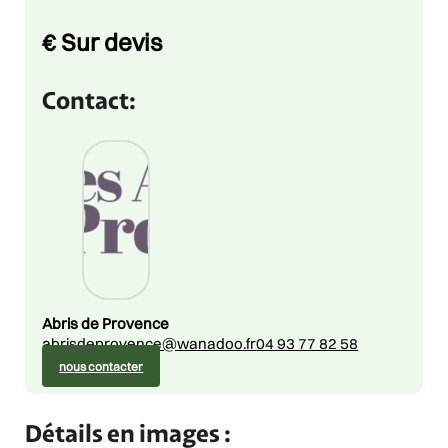
Price
€
Sur devis
Contact:
Abris de Provence
abrisdeprovence@wanadoo.fr
04 93 77 82 58
nous contacter
Détails en images :