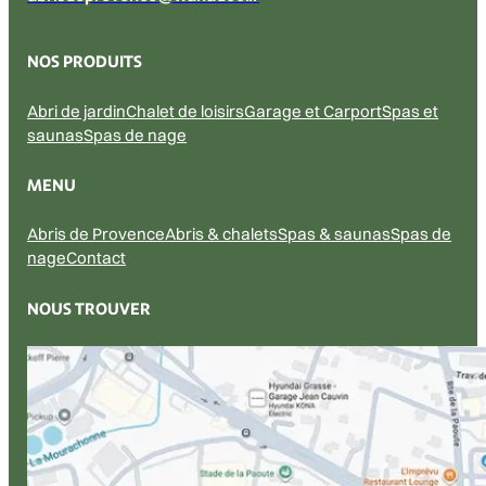
NOS PRODUITS
Abri de jardin
Chalet de loisirs
Garage et Carport
Spas et
saunas
Spas de nage
MENU
Abris de Provence
Abris & chalets
Spas & saunas
Spas de
nage
Contact
NOUS TROUVER