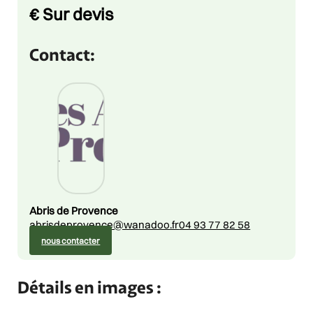
Price
€
Sur devis
Contact:
Abris de Provence
abrisdeprovence@wanadoo.fr
04 93 77 82 58
nous contacter
Détails en images :