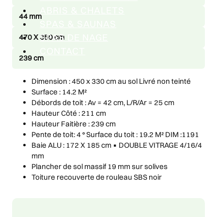
ABRIS & CHALETS
44 mm
SPAS & SAUNAS
SPAS DE NAGE
470 X 350 cm
CONTACT
239 cm
Dimension : 450 x 330 cm au sol Livré non teinté
Surface : 14.2 M²
Débords de toit : Av = 42 cm, L/R/Ar = 25 cm
Hauteur Côté : 211 cm
Hauteur Faitière : 239 cm
Pente de toit: 4 ° Surface du toit : 19.2 M² DIM :1191
Baie ALU : 172 X 185 cm ▪ DOUBLE VITRAGE 4/16/4
mm
Plancher de sol massif 19 mm sur solives
Toiture recouverte de rouleau SBS noir