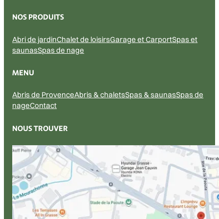
NOS PRODUITS
Abri de jardin
Chalet de loisirs
Garage et Carport
Spas et
saunas
Spas de nage
MENU
Abris de Provence
Abris & chalets
Spas & saunas
Spas de
nage
Contact
NOUS TROUVER