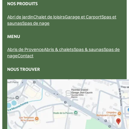
NOS PRODUITS
Abri de jardin
Chalet de loisirs
Garage et Carport
Spas et
saunas
Spas de nage
MENU
Abris de Provence
Abris & chalets
Spas & saunas
Spas de
nage
Contact
NOUS TROUVER