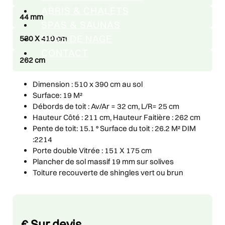
ABRIS & CHALETS
44 mm
SPAS & SAUNAS
SPAS DE NAGE
530 X 410 cm
CONTACT
262 cm
Dimension : 510 x 390 cm au sol
Surface: 19 M²
Débords de toit : Av/Ar = 32 cm, L/R= 25 cm
Hauteur Côté : 211 cm, Hauteur Faitière : 262 cm
Pente de toit: 15.1 ° Surface du toit : 26.2 M² DIM
:2214
Porte double Vitrée : 151 X 175 cm
Plancher de sol massif 19 mm sur solives
Toiture recouverte de shingles vert ou brun
Price
€
Sur devis