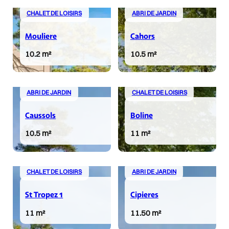
CHALET DE LOISIRS
ABRI DE JARDIN
Mouliere
Cahors
10.2 m²
10.5 m²
ABRI DE JARDIN
CHALET DE LOISIRS
Caussols
Boline
10.5 m²
11 m²
CHALET DE LOISIRS
ABRI DE JARDIN
St Tropez 1
Cipieres
11 m²
11.50 m²