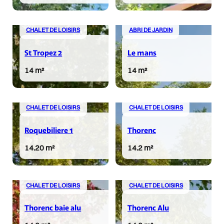
CHALET DE LOISIRS
ABRI DE JARDIN
St Tropez 2
Le mans
14 m²
14 m²
CHALET DE LOISIRS
CHALET DE LOISIRS
Roquebiliere 1
Thorenc
14.20 m²
14.2 m²
CHALET DE LOISIRS
CHALET DE LOISIRS
Thorenc baie alu
Thorenc Alu