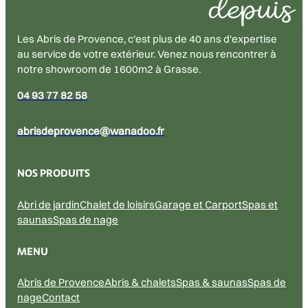
Nos produits
Abri de jardin
Chalet de loisirs
Garage & Carport
Surface en m²
4
41
Épaisseur des parois en mm
28
176
Vos besoins
Tous
Abri véhicule