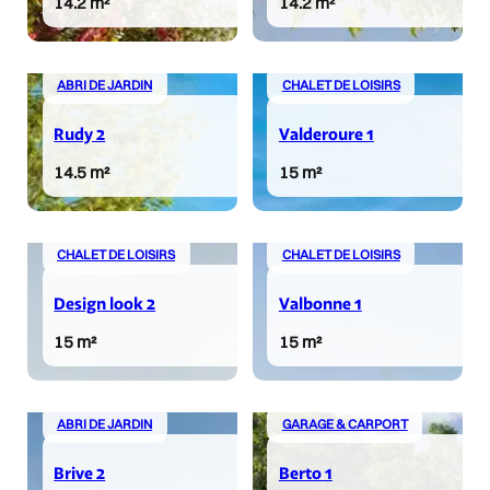
14.2 m²
14.2 m²
ABRI DE JARDIN
CHALET DE LOISIRS
Rudy 2
Valderoure 1
14.5 m²
15 m²
CHALET DE LOISIRS
CHALET DE LOISIRS
Design look 2
Valbonne 1
15 m²
15 m²
ABRI DE JARDIN
GARAGE & CARPORT
Brive 2
Berto 1