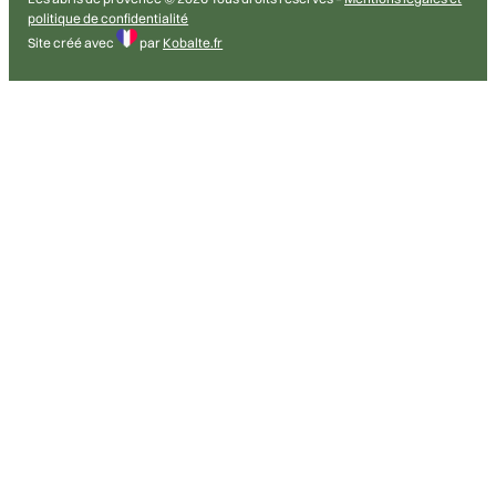
04 93 77 82 58
abrisdeprovence@wanadoo.fr
NOS PRODUITS
Abri de jardin
Chalet de loisirs
Garage et Carport
Spas et
saunas
Spas de nage
MENU
Abris de Provence
Abris & chalets
Spas & saunas
Spas de
nage
Contact
NOUS TROUVER