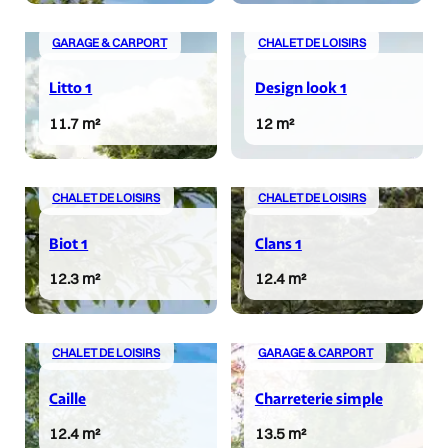
GARAGE & CARPORT
CHALET DE LOISIRS
Litto 1
Design look 1
11.7 m²
12 m²
CHALET DE LOISIRS
CHALET DE LOISIRS
Biot 1
Clans 1
12.3 m²
12.4 m²
CHALET DE LOISIRS
GARAGE & CARPORT
Caille
Charreterie simple
12.4 m²
13.5 m²