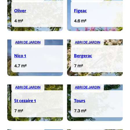
Oliver
Figeac
4 m²
4.6 m²
ABRI DE JARDIN
ABRI DE JARDIN
Nico 1
Bergerac
4.7 m²
7 m²
ABRI DE JARDIN
ABRI DE JARDIN
St cezaire 1
Tours
7 m²
7.3 m²